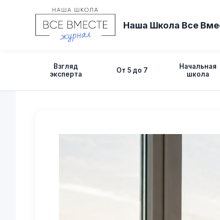
Перейти
к
Наша Школа Все Вме
содержимому
Взгляд
Начальная
От 5 до 7
эксперта
школа