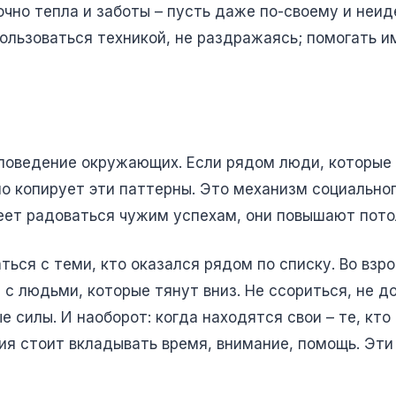
но тепла и заботы – пусть даже по-своему и неид
пользоваться техникой, не раздражаясь; помогать и
поведение окружающих. Если рядом люди, которые
о копирует эти паттерны. Это механизм социального
умеет радоваться чужим успехам, они повышают пот
ься с теми, кто оказался рядом по списку. Во взр
с людьми, которые тянут вниз. Не ссориться, не до
 силы. И наоборот: когда находятся свои – те, кт
ения стоит вкладывать время, внимание, помощь. Эт