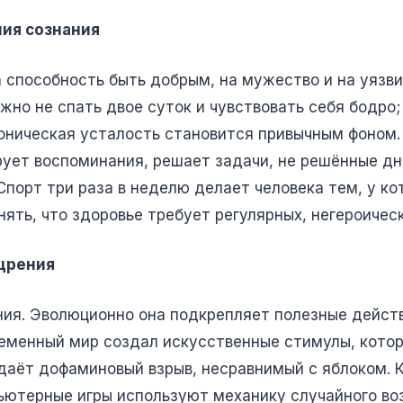
ния сознания
 способность быть добрым, на мужество и на уязви
ожно не спать двое суток и чувствовать себя бодро
оническая усталость становится привычным фоном. С
рует воспоминания, решает задачи, не решённые днё
Спорт три раза в неделю делает человека тем, у ко
нять, что здоровье требует регулярных, негероичес
ощрения
ия. Эволюционно она подкрепляет полезные действи
временный мир создал искусственные стимулы, кото
даёт дофаминовый взрыв, несравнимый с яблоком. 
ьютерные игры используют механику случайного во