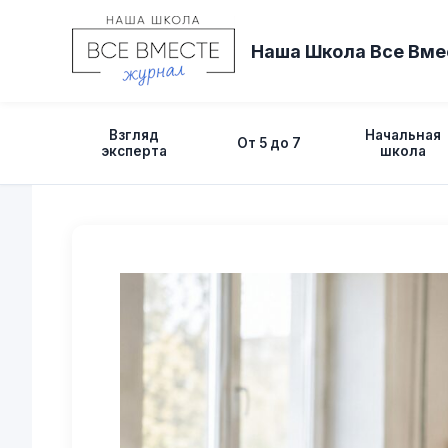
Перейти
к
Наша Школа Все Вме
содержимому
Взгляд
Начальная
От 5 до 7
эксперта
школа