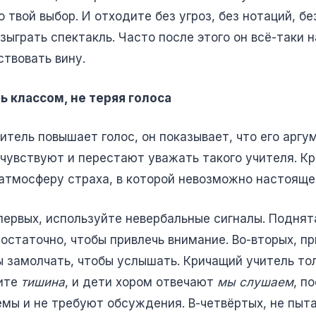
о твой выбор. И отходите без угроз, без нотаций, 
грать спектакль. Часто после этого он всё-таки на
ствовать вину.
ь классом, не теряя голоса
читель повышает голос, он показывает, что его аргу
о чувствуют и перестают уважать такого учителя. К
 атмосферу страха, в которой невозможно настояще
первых, используйте невербальные сигналы. Поднята
 достаточно, чтобы привлечь внимание. Во-вторых, п
 замолчать, чтобы услышать. Кричащий учитель тол
рите
тишина
, и дети хором отвечают
мы слушаем
, п
мы и не требуют обсуждения. В-четвёртых, не пыта