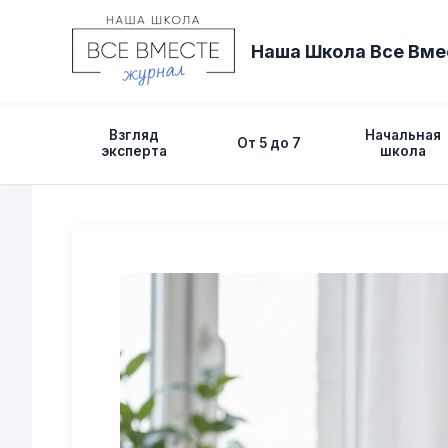
Перейти
к
Наша Школа Все Вме
содержимому
Взгляд
Начальная
От 5 до 7
эксперта
школа