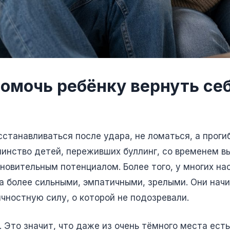
помочь ребёнку вернуть се
сстанавливаться после удара, не ломаться, а проги
инство детей, переживших буллинг, со временем в
новительным потенциалом. Более того, у многих на
 а более сильными, эмпатичными, зрелыми. Они нач
чностную силу, о которой не подозревали.
о. Это значит, что даже из очень тёмного места ес