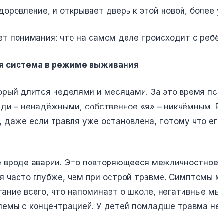
доровление, и открывает дверь к этой новой, более 
т понимания: что на самом деле происходит с ребё
ая система в режиме выживания
торый длится неделями и месяцами. За это время п
ди – ненадёжными, собственное «я» – никчёмным. 
у, даже если травля уже остановлена, потому что е
е вроде аварии. Это повторяющееся межличностное 
я часто глубже, чем при острой травме. Симптомы 
ние всего, что напоминает о школе, негативные мыс
блемы с концентрацией. У детей помладше травма н