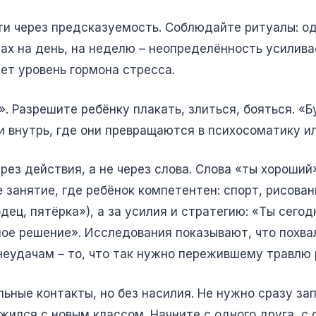
ти через предсказуемость. Соблюдайте ритуалы: од
анах на день, на неделю – неопределённость усилива
ет уровень гормона стресса.
». Разрешите ребёнку плакать, злиться, бояться. «
и внутрь, где они превращаются в психосоматику 
рез действия, а не через слова. Слова «ты хороший
е занятие, где ребёнок компетентен: спорт, рисова
дец, пятёрка»), а за усилия и стратегию: «Ты сегод
ое решение». Исследования показывают, что похвал
неудачам – то, что так нужно пережившему травлю 
ьные контакты, но без насилия. Не нужно сразу з
жился с новым классом. Начните с одного друга, с 