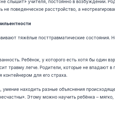
не слышит» учителя, постоянно в возбуждении. Ро
 не поведенческое расстройство, а неотреагирован
зильентности
азвивают тяжёлые посттравматические состояния. 
анность. Ребёнок, у которого есть хотя бы один вз
ит травму легче. Родители, которые не впадают в п
я контейнером для его страха.
ть, умение находить разные объяснения происходящ
 несчастны». Этому можно научить ребёнка – мягко,