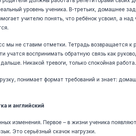
то родители должны работать репетиторами своих д
еальный уровень ученика. В-третьих, домашнее зад
могает учителю понять, что ребёнок усвоил, а над
ся.
асс мы не ставим отметки. Тетрадь возвращается к 
ети учатся воспринимать обратную связь как руково
 дальше. Никакой тревоги, только спокойная работа.
узку, понимает формат требований и знает: домаш
тка и английский
ных изменения. Первое – в жизни ученика появляют
ык. Это серьёзный скачок нагрузки.