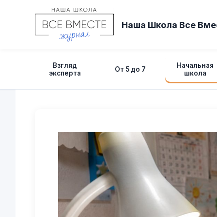
Перейти
к
Наша Школа Все Вме
содержимому
Взгляд
Начальная
От 5 до 7
эксперта
школа