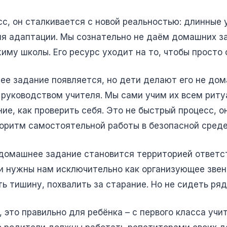
сс, он сталкивается с новой реальностью: длинные 
мя адаптации. Мы сознательно не даём домашних за
жиму школы. Его ресурс уходит на то, чтобы просто 
е задание появляется, но дети делают его не дома
 руководством учителя. Мы сами учим их всем ритуа
ие, как проверить себя. Это не быстрый процесс, о
горитм самостоятельной работы в безопасной среде
 домашнее задание становится территорией ответс
и нужны нам исключительно как организующее звено
ть тишину, похвалить за старание. Но не сидеть ря
 это правильно для ребёнка – с первого класса учи