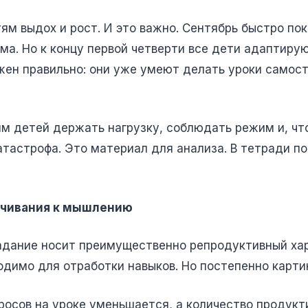
м выдох и рост. И это важно. Сентябрь быстро пок
ома. Но к концу первой четверти все дети адаптиру
ен правильно: они уже умеют делать уроки самосто
им детей держать нагрузку, соблюдать режим и, чт
атастрофа. Это материал для анализа. В тетради п
аучивания к мышлению
адание носит преимущественно репродуктивный хар
одимо для отработки навыков. Но постепенно карти
осов на уроке уменьшается, а количество продукти