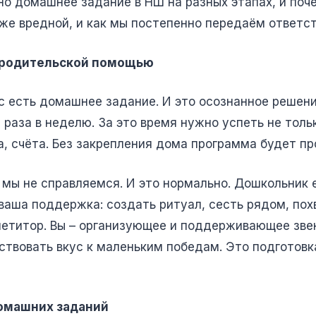
ено домашнее задание в НШ на разных этапах, и поч
аже вредной, и как мы постепенно передаём ответст
с родительской помощью
ас есть домашнее задание. И это осознанное решен
 раза в неделю. За это время нужно успеть не толь
а, счёта. Без закрепления дома программа будет пр
 мы не справляемся. И это нормально. Дошкольник 
аша поддержка: создать ритуал, сесть рядом, похв
епетитор. Вы – организующее и поддерживающее звен
ствовать вкус к маленьким победам. Это подготовка
домашних заданий