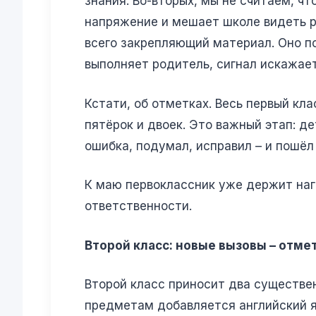
знания. Во-вторых, мы не считаем, ч
напряжение и мешает школе видеть р
всего закрепляющий материал. Оно по
выполняет родитель, сигнал искажает
Кстати, об отметках. Весь первый кл
пятёрок и двоек. Это важный этап: д
ошибка, подумал, исправил – и пошёл
К маю первоклассник уже держит нагр
ответственности.
Второй класс: новые вызовы – отме
Второй класс приносит два существен
предметам добавляется английский яз