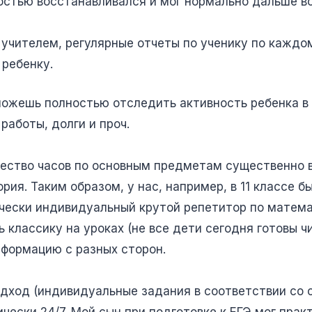
ностью восстанавливался и мог нормально дальше в
учителем, регулярные отчеты по ученику по каждо
 ребенку.
можешь полностью отследить активность ребенка в 
работы, долги и проч.
чество часов по основным предметам существенно в
ия. Таким образом, у нас, например, в 11 классе бы
тически индивидуальный крутой репетитор по матема
 классику на уроках (не все дети сегодня готовы ч
формацию с разных сторон.
дход (индивидуальные задания в соответствии со с
ически 24/7. Мой сын при подготовке к ЕГЭ мог прак